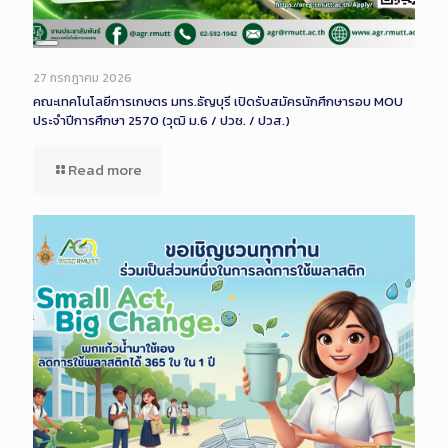
Long
Description
27 กรกฎาคม 2026
คณะเทคโนโลยีการเกษตร มทร.ธัญบุรี เปิดรับสมัครนักศึกษารอบ MOU
ประจำปีการศึกษา 2570 (วุฒิ ม.6 / ปวช. / ปวส.)
Read more