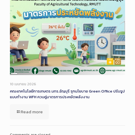
Long
Description
10 เมษายน 2026
คณะเทคโนโลยีการเกษตร มทร.ธัญบุรี รุกนโยบาย Green Office ปรับรูป
แบบทำงาน WFH ควบคู่มาตรการประหยัดพลังงาน
Read more
Comments are closed.