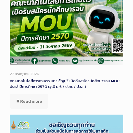
Long
Description
27 กรกฎาคม 2026
คณะเทคโนโลยีการเกษตร มทร.ธัญบุรี เปิดรับสมัครนักศึกษารอบ MOU
ประจำปีการศึกษา 2570 (วุฒิ ม.6 / ปวช. / ปวส.)
Read more