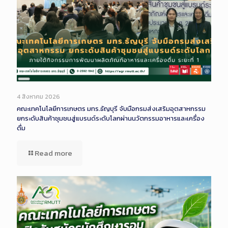
Long
Description
4 สิงหาคม 2026
คณะเทคโนโลยีการเกษตร มทร.ธัญบุรี จับมือกรมส่งเสริมอุตสาหกรรม
ยกระดับสินค้าชุมชนสู่แบรนด์ระดับโลกผ่านนวัตกรรมอาหารและเครื่อง
ดื่ม
Read more