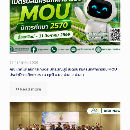
Long
Description
27 กรกฎาคม 2026
คณะเทคโนโลยีการเกษตร มทร.ธัญบุรี เปิดรับสมัครนักศึกษารอบ MOU
ประจำปีการศึกษา 2570 (วุฒิ ม.6 / ปวช. / ปวส.)
Read more