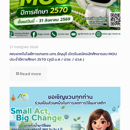
Long
Description
27 กรกฎาคม 2026
คณะเทคโนโลยีการเกษตร มทร.ธัญบุรี เปิดรับสมัครนักศึกษารอบ MOU
ประจำปีการศึกษา 2570 (วุฒิ ม.6 / ปวช. / ปวส.)
Read more