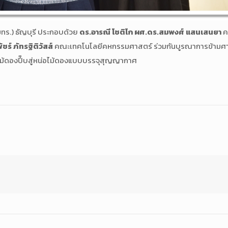
ทร.) ธัญบุรี ประกอบด้วย
ดร.อารณี โชติโก ผศ.ดร.สมพงศ์ แสนเสนยา
ค
ร์ ภัทรฐิติวัสส์
คณะเทคโนโลยีคหกรรมศาสตร์ ร่วมกันบูรณาการข้ามศา
้ดองปี๊บสู่หน่อไม้ดองแบบบรรจุสุญญากาศ