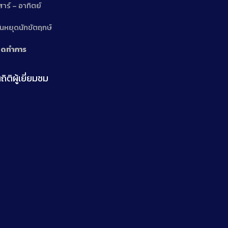
สาร์ – อาทิตย์
n
ันหยุดนักขัตฤกษ์
ิดทำการ
ถิติผู้เยี่ยมชม
n
n