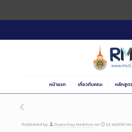
Skip
to
Content
หน้าแรก
เกี่ยวกับคณะ
หลักสูต
Published by
Duanchay Naikhon
on
22 พฤศจิกาย