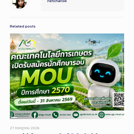
netchanok
Related posts
Long
Description
27 กรกฎาคม 2026