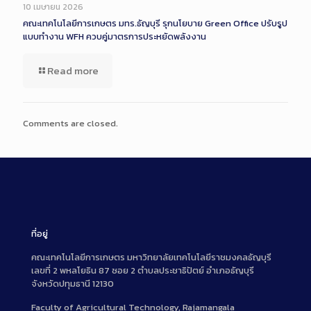
Description
10 เมษายน 2026
คณะเทคโนโลยีการเกษตร มทร.ธัญบุรี รุกนโยบาย Green Office ปรับรูป
แบบทำงาน WFH ควบคู่มาตรการประหยัดพลังงาน
Read more
Comments are closed.
ที่อยู่
คณะเทคโนโลยีการเกษตร มหาวิทยาลัยเทคโนโลยีราชมงคลธัญบุรี
เลขที่ 2 พหลโยธิน 87 ซอย 2 ตำบลประชาธิปัตย์ อำเภอธัญบุรี
จังหวัดปทุมธานี 12130
Faculty of Agricultural Technology, Rajamangala