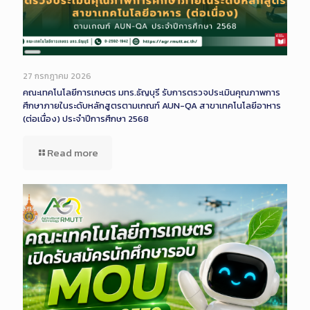
Long
Description
27 กรกฎาคม 2026
คณะเทคโนโลยีการเกษตร มทร.ธัญบุรี รับการตรวจประเมินคุณภาพการ
ศึกษาภายในระดับหลักสูตรตามเกณฑ์ AUN-QA สาขาเทคโนโลยีอาหาร
(ต่อเนื่อง) ประจำปีการศึกษา 2568
Read more