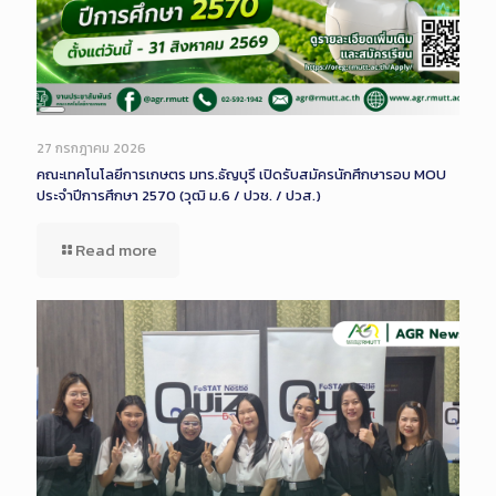
Long
Description
27 กรกฎาคม 2026
คณะเทคโนโลยีการเกษตร มทร.ธัญบุรี เปิดรับสมัครนักศึกษารอบ MOU
ประจำปีการศึกษา 2570 (วุฒิ ม.6 / ปวช. / ปวส.)
Read more