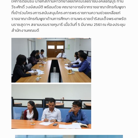
ให้การต้อนรับ นายกสภามหาวิทยาลัยเทคโนโลย
ีราชมงคลธัญบุรี ท่าน
วีระศักดิ์ วงษ์สมบัติ
พร้อมด้วย คณาอาจารย์จากราชอาณาจักรกั
มพูชา
ที่เข้าร่วมโครงการสนับสนุน
โครงการพระราชทานความช่วยเห
ลือแก่
ราชอาณาจักรกัมพูชาด้
านการศึกษา ตามพระราชดำริสมเด็จพระเทพร
ัต
นราชสุดาฯ สยามบรมราชกุมารี เมื่อวันที่ 5 มีนาคม 2561 ณ ห้องประชุม
สำนักงานคณบดี