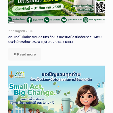
Long
Description
27 กรกฎาคม 2026
คณะเทคโนโลยีการเกษตร มทร.ธัญบุรี เปิดรับสมัครนักศึกษารอบ MOU
ประจำปีการศึกษา 2570 (วุฒิ ม.6 / ปวช. / ปวส.)
Read more