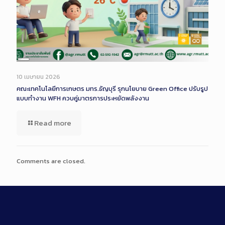
Long
Description
10 เมษายน 2026
คณะเทคโนโลยีการเกษตร มทร.ธัญบุรี รุกนโยบาย Green Office ปรับรูป
แบบทำงาน WFH ควบคู่มาตรการประหยัดพลังงาน
Read more
Comments are closed.