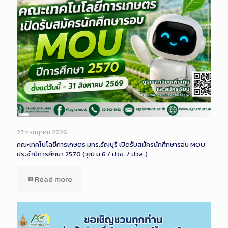
Long
Description
27 กรกฎาคม 2026
คณะเทคโนโลยีการเกษตร มทร.ธัญบุรี เปิดรับสมัครนักศึกษารอบ MOU
ประจำปีการศึกษา 2570 (วุฒิ ม.6 / ปวช. / ปวส.)
Read more