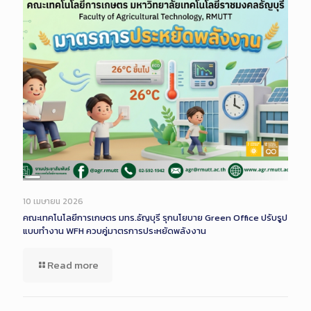
Long
Description
10 เมษายน 2026
คณะเทคโนโลยีการเกษตร มทร.ธัญบุรี รุกนโยบาย Green Office ปรับรูป
แบบทำงาน WFH ควบคู่มาตรการประหยัดพลังงาน
Read more