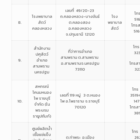
เลขที่ 49/20-23
โท
โรงพยาบาล
ถ.คลองหลวง-บางขันธ์
โรง
51
8.
สัตว์
ต.คลองสอง
พยาบาล
โทรส
คลองหลวง
อ.คลองหลวง
สัตว์
51
จ.ปทุมธานี 12120
โทร
สำนักงาน
ที่ว่าการอำเภอ
32
ปศุสัตว์
สามพราน
ต.สามพราน
9.
อำเภอ
อ.สามพราน
จ.นครปฐม
โทรส
สามพราน
73110
32
นครปฐม
สหกรณ์
โทร
โคนมหนอง
เลขที่ 119 หมู่ 3 ต.หนอง
35194
โพ ราชบุรี
10.
โพ
อ.โพธาราม จ.ราชบุรี
1
จำกัด (ใน
70120
โทรส
พระบรม
38
ราชูปถัมภ์)
ศูนย์ผลิตน้ำ
โทร
เชื้อแช่แข็ง
ต.ท่าพระ อ.เมือง
26