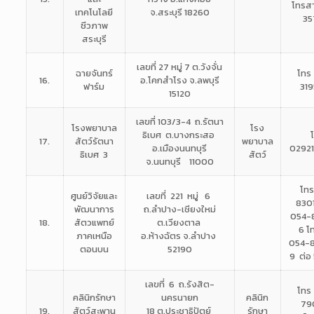
โทรส
เทคโนโลยี
จ.สระบุรี 18260
35
ชีวภาพ
สระบุรี
เลขที่ 27 หมู่ 7 ต.วังจั่น
ฉายจันทร์
โทร
16.
อ.โคกสำโรง จ.ลพบุรี
ฟาร์ม
31
15120
เลขที่ 103/3-4 ถ.รัตนา
โรงพยาบาล
โรง
ธิเบศ
ต.บางกระสอ
17.
สัตว์รัตนา
พยาบาล
อ.เมืองนนทบุรี
02921
ธิเบศ 3
สัตว์
จ.นนทบุรี 11000
โท
ศูนย์วิจัยและ
เลขที่ 221 หมู่ 6
830
พัฒนาการ
ถ.ลำปาง-เชียงใหม่
054-
18.
สัตวแพทย์
ต.เวียงตาล
6
โ
ภาคเหนือ
อ.ห้างฉัตร
จ.ลำปาง
054-
ตอนบน
52190
9 ต่อ 
เลขที่ 6 ถ.รังสิต-
โทร
คลินิกรักษา
นครนายก
คลินิก
79
19.
สัตว์สะพาน
18
ต.ประชาธิปัตย์
รักษา