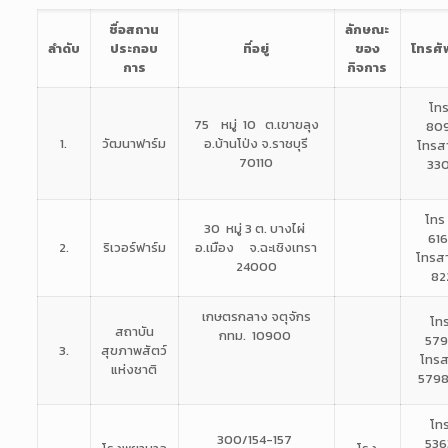
ชื่อสถาน
ลักษณะ
ลำดับ
ประกอบ
ที่อยู่
ของ
โทรศั
การ
กิจการ
โท
75 หมู่ 10 ต.เขาขลุง
80
1.
วัฒนาฟาร์ม
อ.บ้านโป่ง จ.ราชบุรี
โทรส
70110
33
โทร
30 หมู่ 3 ต. บางไผ่
61
2.
ริเวอร์ฟาร์ม
อ.เมือง จ.ฉะเชิงเทรา
โทรส
24000
82
เกษตรกลาง จตุจักร
โท
สถาบัน
กทม. 10900
57
3.
สุขภาพสัตว์
โทรส
แห่งชาติ
5798
โท
300/154-157
53