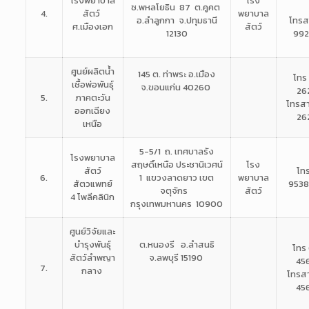
โรงพยาบาล
โรง
ซ.พหลโยธิน 87
ต.คูคต
4.
สัตว์
พยาบาล
อ.ลำลูกกา จ.ปทุมธานี
โทรส
ศ.เมืองเอก
สัตว์
12130
99
ศูนย์ผลิตน้ำ
145 ต. ท่าพระ อ.เมือง
โทร
เชื้อพ่อพันธุ์
จ.ขอนแก่น 40260
26
5.
ภาคตะวัน
โทรส
ออกเฉียง
26
เหนือ
5-5/1 ถ. เทศบาลรัง
โรงพยาบาล
สฤษดิ์เหนือ
ประชานิเวศน์
โรง
สัตว์
โท
6.
1 แขวงลาดยาว เขต
พยาบาล
สัตวแพทย์
953
จตุจักร
สัตว์
4 โพลีคลินิก
กรุงเทพมหานคร 10900
ศูนย์วิจัยและ
บำรุงพันธุ์
ต.หนองรี อ.ลำสนธิ
โทร
สัตว์ลำพญา
จ.ลพบุรี 15190
45
7.
กลาง
โทรส
45