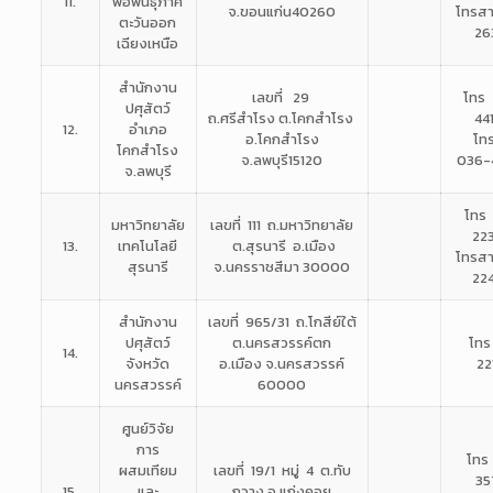
11.
พ่อพันธุ์ภาค
จ.ขอนแก่น40260
โทรส
ตะวันออก
26
เฉียงเหนือ
สำนักงาน
เลขที่ 29
โทร
ปศุสัตว์
ถ.ศรีสำโรง
ต.โคกสำโรง
44
12.
อำเภอ
อ.โคกสำโรง
โท
โคกสำโรง
จ.ลพบุรี15120
036-
จ.ลพบุรี
โทร
มหาวิทยาลัย
เลขที่ 111 ถ.มหาวิทยาลัย
22
13.
เทคโนโลยี
ต.สุรนารี อ.เมือง
โทรส
สุรนารี
จ.นครราชสีมา 30000
22
สำนักงาน
เลขที่ 965/31 ถ.โกสีย์ใต้
ปศุสัตว์
ต.นครสวรรค์ตก
โทร
14.
จังหวัด
อ.เมือง
จ.นครสวรรค์
22
นครสวรรค์
60000
ศูนย์วิจัย
การ
โทร
ผสมเทียม
เลขที่ 19/1 หมู่ 4 ต.ทับ
35
15.
และ
กวาง
อ.แก่งคอย