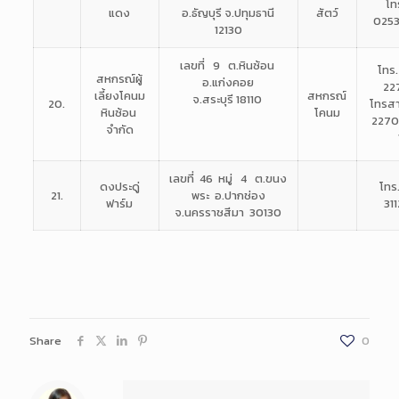
โท
แดง
อ.ธัญบุรี จ.ปทุมธานี
สัตว์
025
12130
เลขที่ 9 ต.หินซ้อน
โทร
สหกรณ์ผู้
อ.แก่งคอย
22
เลี้ยงโคนม
สหกรณ์
จ.สระบุรี 18110
20.
โทรส
หินซ้อน
โคนม
2270
จำกัด
เลขที่ 46 หมู่ 4 ต.ขนง
ดงประดู่
โทร
21.
พระ
อ.ปากช่อง
ฟาร์ม
31
จ.นครราชสีมา 30130
Share
0