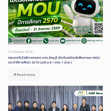
Long
Description
27 กรกฎาคม 2026
คณะเทคโนโลยีการเกษตร มทร.ธัญบุรี เปิดรับสมัครนักศึกษารอบ MOU
ประจำปีการศึกษา 2570 (วุฒิ ม.6 / ปวช. / ปวส.)
Read more