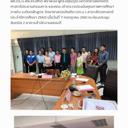
ผศ.ดร.น.สพ.ธีระศักดิ์ พราพงษ์ ผู้ทรงคุณวุฒิ มหาวิทยาลัยเกษตร
ศาสตร์ประธ
านกรรมการ และคณะ เข้าตร
วจประเมินคุณภาพการศึ
กษา
ภายใน ระดับหลักสูตร วิทยาศาสตรบัณฑิต (วท.บ.) สาขาสัตวศาสตร์
ประจำปีการศึกษา 2560 เมื่อวันที่ 7 กรกฎาคม 2561 ณ ห้องประชุม
อินทนิล 2 อาคารสำนักงานคณบดี