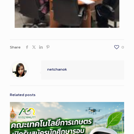
Share
0
netchanok
Related posts