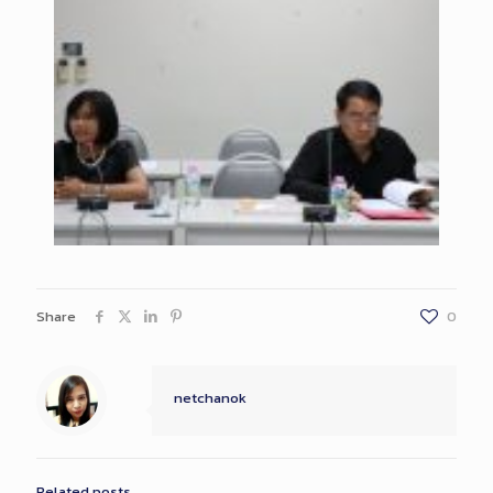
Share
0
netchanok
Related posts