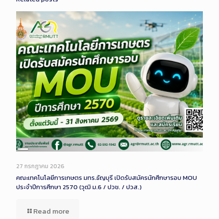
Long
Description
27 กรกฎาคม 2026
คณะเทคโนโลยีการเกษตร มทร.ธัญบุรี เปิดรับสมัครนักศึกษารอบ MOU
ประจำปีการศึกษา 2570 (วุฒิ ม.6 / ปวช. / ปวส.)
Read more