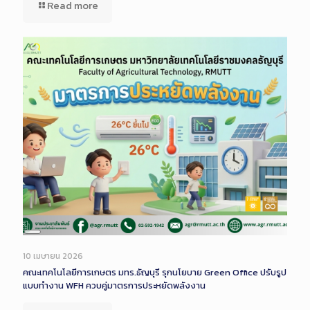
Read more
Long
Description
10 เมษายน 2026
คณะเทคโนโลยีการเกษตร มทร.ธัญบุรี รุกนโยบาย Green Office ปรับรูป
แบบทำงาน WFH ควบคู่มาตรการประหยัดพลังงาน