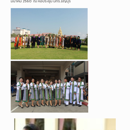
มีนาคม 2560 ณ หอประชุม มทร.ธัญบุรี