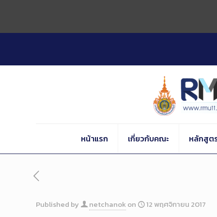
Skip
to
Content
หน้าแรก
เกี่ยวกับคณะ
หลักสูต
Published by
netchanok
on
12 พฤศจิกายน 2017