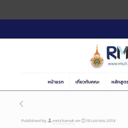
Skip
to
Content
หน้าแรก
เกี่ยวกับคณะ
หลักสูต
Published by
netchanok
on
18 เมษายน 2014