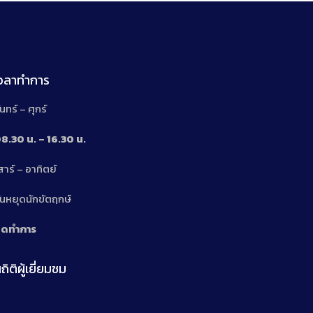
เวลาทำการ
ันทร์ – ศุกร์
8.30 น. – 16.30 น.
สาร์ – อาทิตย์
n
ันหยุดนักขัตฤกษ์
ิดทำการ
ถิติผู้เยี่ยมชม
n