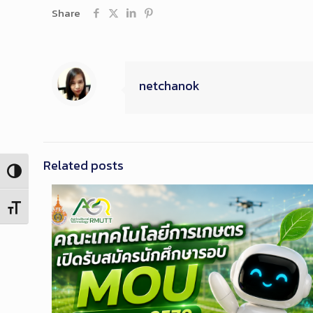
Share
netchanok
Related posts
Toggle High Contrast
Toggle Font size