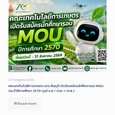
Long
Description
27 กรกฎาคม 2026
คณะเทคโนโลยีการเกษตร มทร.ธัญบุรี เปิดรับสมัครนักศึกษารอบ MOU
ประจำปีการศึกษา 2570 (วุฒิ ม.6 / ปวช. / ปวส.)
Read more