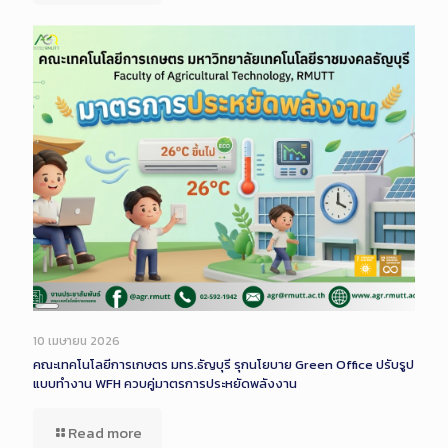
Long
Description
10 เมษายน 2026
คณะเทคโนโลยีการเกษตร มทร.ธัญบุรี รุกนโยบาย Green Office ปรับรูป
แบบทำงาน WFH ควบคู่มาตรการประหยัดพลังงาน
Read more