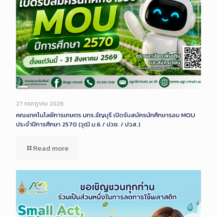
Long
Description
27 กรกฎาคม 2026
คณะเทคโนโลยีการเกษตร มทร.ธัญบุรี เปิดรับสมัครนักศึกษารอบ MOU
ประจำปีการศึกษา 2570 (วุฒิ ม.6 / ปวช. / ปวส.)
Read more