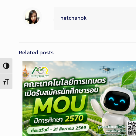
netchanok
Related posts
Toggle High Contrast
Toggle Font size