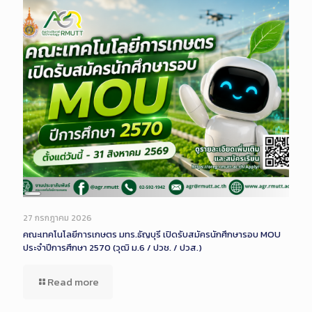
Long
Description
27 กรกฎาคม 2026
คณะเทคโนโลยีการเกษตร มทร.ธัญบุรี เปิดรับสมัครนักศึกษารอบ MOU
ประจำปีการศึกษา 2570 (วุฒิ ม.6 / ปวช. / ปวส.)
Read more