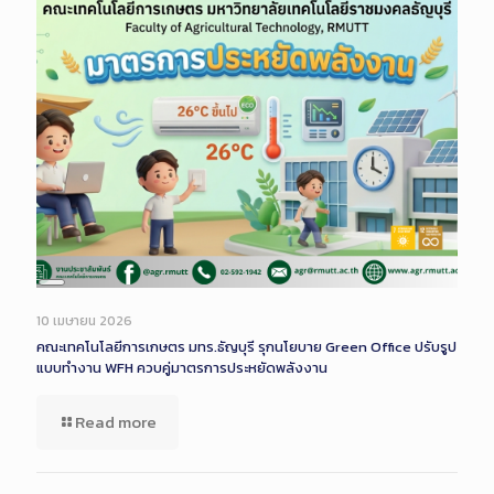
Long
Description
10 เมษายน 2026
คณะเทคโนโลยีการเกษตร มทร.ธัญบุรี รุกนโยบาย Green Office ปรับรูป
แบบทำงาน WFH ควบคู่มาตรการประหยัดพลังงาน
Read more