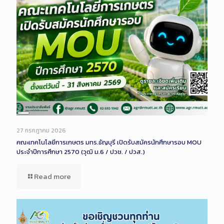
Long
Description
27 กรกฎาคม 2026
คณะเทคโนโลยีการเกษตร มทร.ธัญบุรี เปิดรับสมัครนักศึกษารอบ MOU
ประจำปีการศึกษา 2570 (วุฒิ ม.6 / ปวช. / ปวส.)
Read more