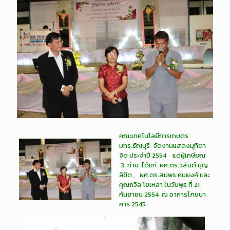
คณะเทคโนโลยีการเกษตร
มทร.ธัญบุรี จัดงานแสดงมุทิตา
จิต ประจำปี 2554 แด่ผู้เกษียณ
3 ท่าน ได้แก่ ผศ.ดร.วสันต์ บุญ
ลิขิต , ผศ.ดร.สมพร คนยงค์ และ
คุณถวิล โยเหลา ในวันพุธ ที่ 21
กันยายน 2554 ณ อาคารโภชนา
คาร 2545