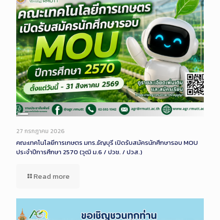
Long
Description
27 กรกฎาคม 2026
คณะเทคโนโลยีการเกษตร มทร.ธัญบุรี เปิดรับสมัครนักศึกษารอบ MOU
ประจำปีการศึกษา 2570 (วุฒิ ม.6 / ปวช. / ปวส.)
Read more