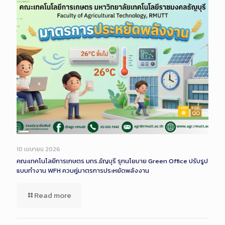
Long
Description
10 เมษายน 2026
คณะเทคโนโลยีการเกษตร มทร.ธัญบุรี รุกนโยบาย Green Office ปรับรูป
แบบทำงาน WFH ควบคู่มาตรการประหยัดพลังงาน
Read more