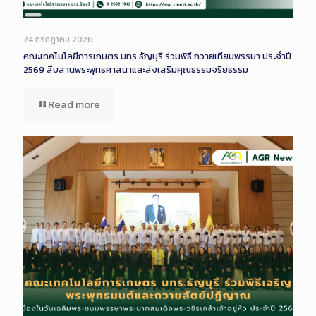
Long
Description
24 กรกฎาคม 2026
คณะเทคโนโลยีการเกษตร มทร.ธัญบุรี ร่วมพิธี ถวายเทียนพรรษา ประจำปี
2569 สืบสานพระพุทธศาสนาและส่งเสริมคุณธรรมจริยธรรม
Read more