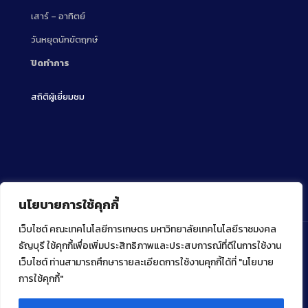
เสาร์ – อาทิตย์
วันหยุดนักขัตฤกษ์
ปิดทำการ
สถิติผู้เยี่ยมชม
นโยบายการใช้คุกกี้
เว็บไซต์ คณะเทคโนโลยีการเกษตร มหาวิทยาลัยเทคโนโลยีราชมงคล
ธัญบุรี ใช้คุกกี้เพื่อเพิ่มประสิทธิภาพและประสบการณ์ที่ดีในการใช้งาน
เว็บไซต์ ท่านสามารถศึกษารายละเอียดการใช้งานคุกกี้ได้ที่ "นโยบาย
Copyright ⓒ 2022 คณะเทคโนโลยีการเกษตร มหาวิทยาลัย
เทคโนโลยีราชมงคลธัญบุรี
การใช้คุกกี้"