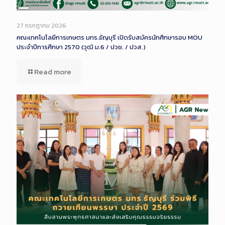
Long
Description
27 กรกฎาคม 2026
คณะเทคโนโลยีการเกษตร มทร.ธัญบุรี เปิดรับสมัครนักศึกษารอบ MOU
ประจำปีการศึกษา 2570 (วุฒิ ม.6 / ปวช. / ปวส.)
Read more