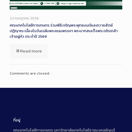
Long
Description
23 กรกฎาคม 2026
คณะเทคโนโลยีการเกษตร ร่วมพิธีเจริญพระพุทธมนต์และถวายสัตย์
ปฏิญาณ เนื่องในวันเฉลิมพระชนมพรรษา พระบาทสมเด็จพระวชิรเกล้า
เจ้าอยู่หัว ประจำปี 2569
Read more
Comments are closed.
ที่อยู่
คณะเทคโนโลยีการเกษตร มหาวิทยาลัยเทคโนโลยีราชมงคลธัญบุรี