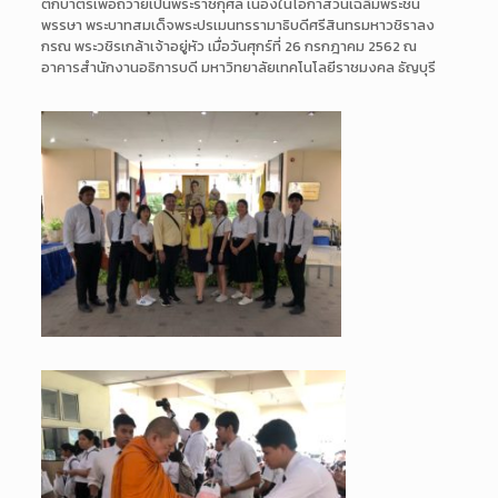
ตักบาตรเพื่อถวายเป็นพระราชกุศล เนื่องในโอกาสวันเฉลิมพระชน
พรรษา พระบาทสมเด็จพระปรเมนทรรามาธิบดีศรีสินทรมหาวชิราลง
กรณ พระวชิรเกล้าเจ้าอยู่หัว เมื่อวันศุกร์ที่ 26 กรกฎาคม 2562 ณ
อาคารสำนักงานอธิการบดี มหาวิทยาลัยเทคโนโลยีราชมงคล ธัญบุรี