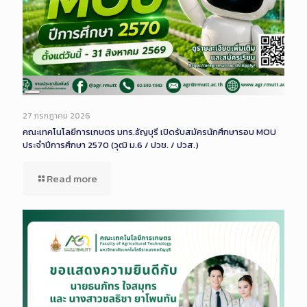
Long
Description
27 กรกฎาคม 2026
คณะเทคโนโลยีการเกษตร มทร.ธัญบุรี เปิดรับสมัครนักศึกษารอบ MOU
ประจำปีการศึกษา 2570 (วุฒิ ม.6 / ปวช. / ปวส.)
Read more