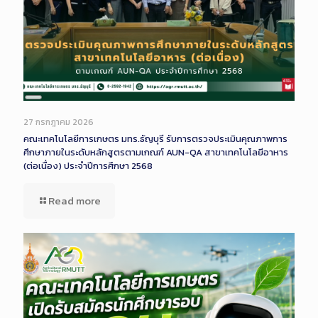
Long
Description
27 กรกฎาคม 2026
คณะเทคโนโลยีการเกษตร มทร.ธัญบุรี รับการตรวจประเมินคุณภาพการ
ศึกษาภายในระดับหลักสูตรตามเกณฑ์ AUN-QA สาขาเทคโนโลยีอาหาร
(ต่อเนื่อง) ประจำปีการศึกษา 2568
Read more