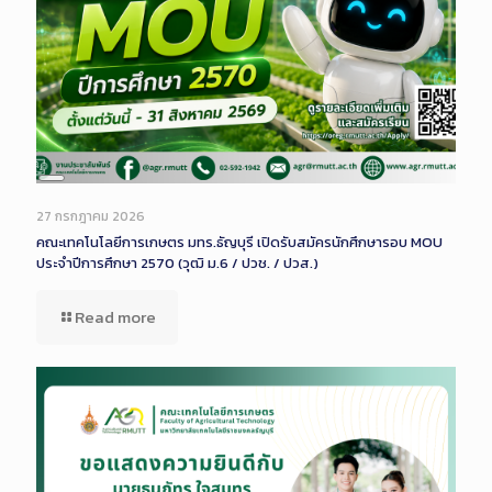
Long
Description
27 กรกฎาคม 2026
คณะเทคโนโลยีการเกษตร มทร.ธัญบุรี เปิดรับสมัครนักศึกษารอบ MOU
ประจำปีการศึกษา 2570 (วุฒิ ม.6 / ปวช. / ปวส.)
Read more