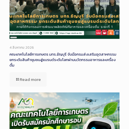
Long
Description
4 สิงหาคม 2026
คณะเทคโนโลยีการเกษตร มทร.ธัญบุรี จับมือกรมส่งเสริมอุตสาหกรรม
ยกระดับสินค้าชุมชนสู่แบรนด์ระดับโลกผ่านนวัตกรรมอาหารและเครื่อง
ดื่ม
Read more