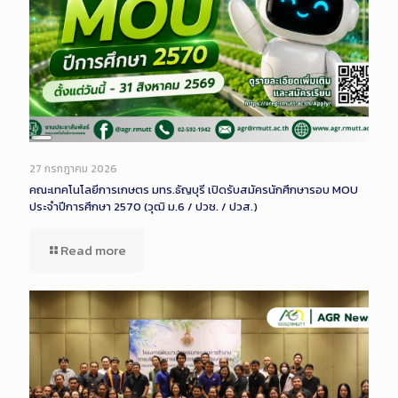
Long
Description
27 กรกฎาคม 2026
คณะเทคโนโลยีการเกษตร มทร.ธัญบุรี เปิดรับสมัครนักศึกษารอบ MOU
ประจำปีการศึกษา 2570 (วุฒิ ม.6 / ปวช. / ปวส.)
Read more