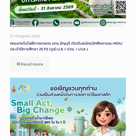
Long
Description
27 กรกฎาคม 2026
คณะเทคโนโลยีการเกษตร มทร.ธัญบุรี เปิดรับสมัครนักศึกษารอบ MOU
ประจำปีการศึกษา 2570 (วุฒิ ม.6 / ปวช. / ปวส.)
Read more