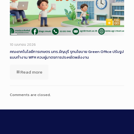
Long
Description
10 เมษายน 2026
คณะเทคโนโลยีการเกษตร มทร.ธัญบุรี รุกนโยบาย Green Office ปรับรูป
แบบทำงาน WFH ควบคู่มาตรการประหยัดพลังงาน
Read more
Comments are closed.