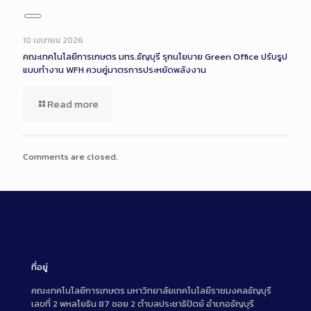
Long
Description
10 เมษายน 2026
คณะเทคโนโลยีการเกษตร มทร.ธัญบุรี รุกนโยบาย Green Office ปรับรูป
แบบทำงาน WFH ควบคู่มาตรการประหยัดพลังงาน
Read more
Comments are closed.
ที่อยู่
คณะเทคโนโลยีการเกษตร มหาวิทยาลัยเทคโนโลยีราชมงคลธัญบุรี
เลขที่ 2 พหลโยธิน 87 ซอย 2 ตำบลประชาธิปัตย์ อำเภอธัญบุรี