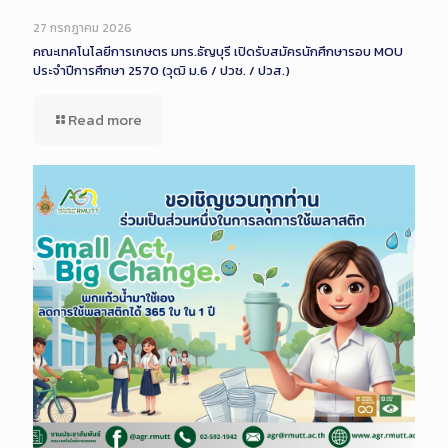
Long
Description
27 กรกฎาคม 2026
คณะเทคโนโลยีการเกษตร มทร.ธัญบุรี เปิดรับสมัครนักศึกษารอบ MOU
ประจำปีการศึกษา 2570 (วุฒิ ม.6 / ปวช. / ปวส.)
Read more