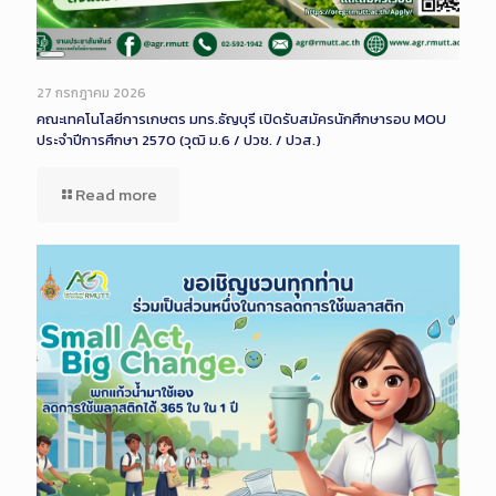
Long
Description
27 กรกฎาคม 2026
คณะเทคโนโลยีการเกษตร มทร.ธัญบุรี เปิดรับสมัครนักศึกษารอบ MOU
ประจำปีการศึกษา 2570 (วุฒิ ม.6 / ปวช. / ปวส.)
Read more