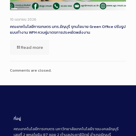
Long
Description
10 เมษายน 2026
คณะเทคโนโลยีการเกษตร มทร.ธัญบุรี รุกนโยบาย Green Office ปรับรูป
แบบทำงาน WFH ควบคู่มาตรการประหยัดพลังงาน
Read more
Comments are closed.
ที่อยู่
คณะเทคโนโลยีการเกษตร มหาวิทยาลัยเทคโนโลยีราชมงคลธัญบุรี
เลขที่ 2 พหลโยธิน 87 ซอย 2 ตำบลประชาธิปัตย์ อำเภอธัญบุรี