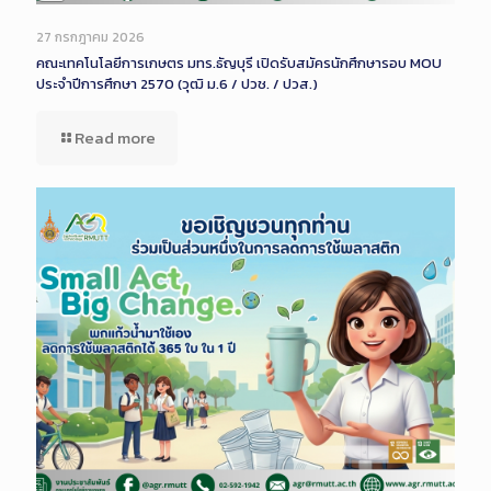
Long
Description
27 กรกฎาคม 2026
คณะเทคโนโลยีการเกษตร มทร.ธัญบุรี เปิดรับสมัครนักศึกษารอบ MOU
ประจำปีการศึกษา 2570 (วุฒิ ม.6 / ปวช. / ปวส.)
Read more