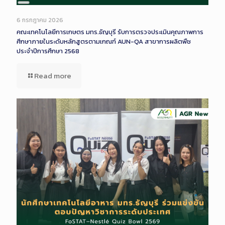
Long
Description
6 กรกฎาคม 2026
คณะเทคโนโลยีการเกษตร มทร.ธัญบุรี รับการตรวจประเมินคุณภาพการ
ศึกษาภายในระดับหลักสูตรตามเกณฑ์ AUN-QA สาขาการผลิตพืช
ประจำปีการศึกษา 2568
Read more