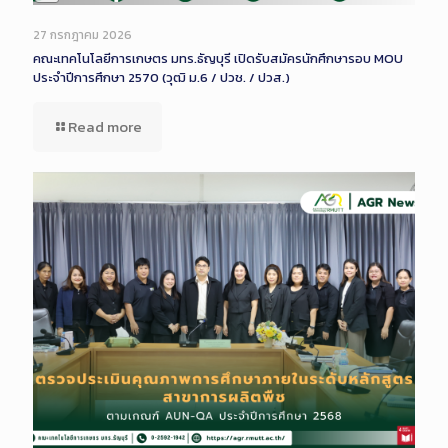
Long
Description
27 กรกฎาคม 2026
คณะเทคโนโลยีการเกษตร มทร.ธัญบุรี เปิดรับสมัครนักศึกษารอบ MOU
ประจำปีการศึกษา 2570 (วุฒิ ม.6 / ปวช. / ปวส.)
Read more