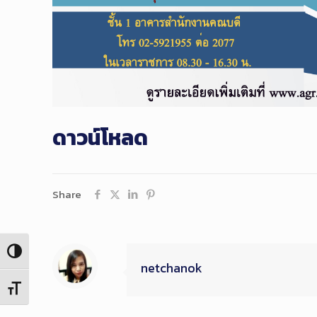
ดาวน์โหลด
Share
Toggle High Contrast
netchanok
Toggle Font size