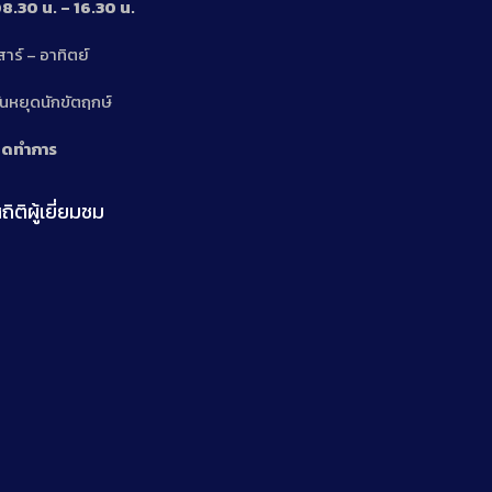
8.30 น. – 16.30 น.
สาร์ – อาทิตย์
n
ันหยุดนักขัตฤกษ์
ิดทำการ
ถิติผู้เยี่ยมชม
n
n