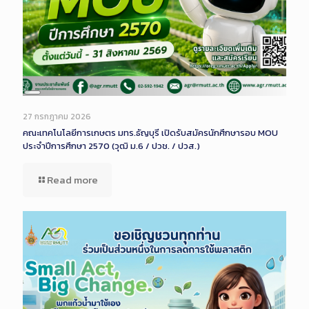
Long
Description
27 กรกฎาคม 2026
คณะเทคโนโลยีการเกษตร มทร.ธัญบุรี เปิดรับสมัครนักศึกษารอบ MOU
ประจำปีการศึกษา 2570 (วุฒิ ม.6 / ปวช. / ปวส.)
Read more