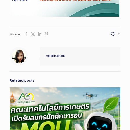
Share
0
netchanok
Related posts