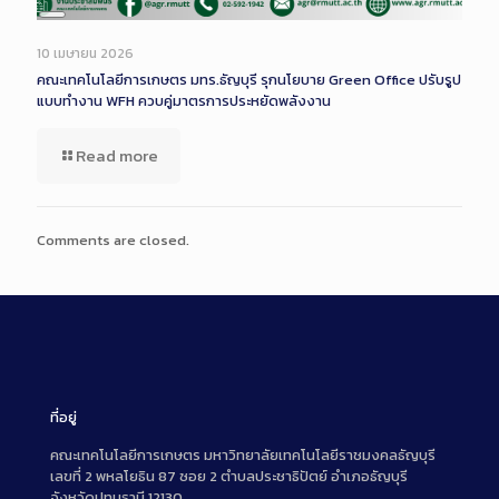
Long
Description
10 เมษายน 2026
คณะเทคโนโลยีการเกษตร มทร.ธัญบุรี รุกนโยบาย Green Office ปรับรูป
แบบทำงาน WFH ควบคู่มาตรการประหยัดพลังงาน
Read more
Comments are closed.
ที่อยู่
คณะเทคโนโลยีการเกษตร มหาวิทยาลัยเทคโนโลยีราชมงคลธัญบุรี
เลขที่ 2 พหลโยธิน 87 ซอย 2 ตำบลประชาธิปัตย์ อำเภอธัญบุรี
จังหวัดปทุมธานี 12130