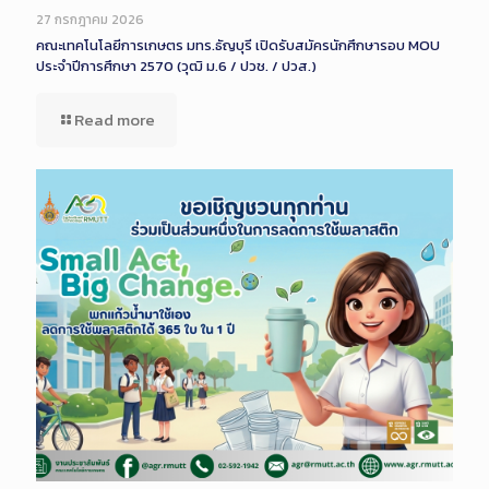
Description
27 กรกฎาคม 2026
คณะเทคโนโลยีการเกษตร มทร.ธัญบุรี เปิดรับสมัครนักศึกษารอบ MOU
ประจำปีการศึกษา 2570 (วุฒิ ม.6 / ปวช. / ปวส.)
Read more