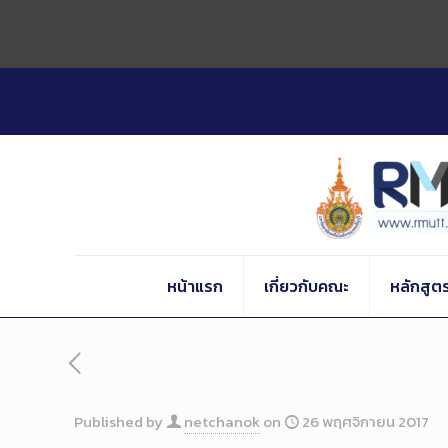
Skip
to
Content
หน้าแรก
เกี่ยวกับคณะ
หลักสูต
Published by
netchanok
on
26 พฤศจิกายน 2017