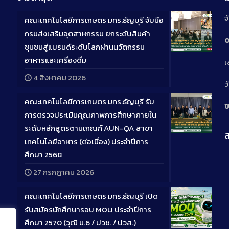
จ
คณะเทคโนโลยีการเกษตร มทร.ธัญบุรี จับมือ
กรมส่งเสริมอุตสาหกรรม ยกระดับสินค้า
0
ชุมชนสู่แบรนด์ระดับโลกผ่านนวัตกรรม
Long
อาหารและเครื่องดื่ม
เ
Descriptio
4 สิงหาคม 2026
ว
คณะเทคโนโลยีการเกษตร มทร.ธัญบุรี รับ
ป
การตรวจประเมินคุณภาพการศึกษาภายใน
ระดับหลักสูตรตามเกณฑ์ AUN-QA สาขา
ส
Long
เทคโนโลยีอาหาร (ต่อเนื่อง) ประจำปีการ
Descriptio
ศึกษา 2568
27 กรกฎาคม 2026
คณะเทคโนโลยีการเกษตร มทร.ธัญบุรี เปิด
รับสมัครนักศึกษารอบ MOU ประจำปีการ
ศึกษา 2570 (วุฒิ ม.6 / ปวช. / ปวส.)