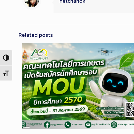
netchanok
Related posts
Toggle High Contrast
Toggle Font size
Long