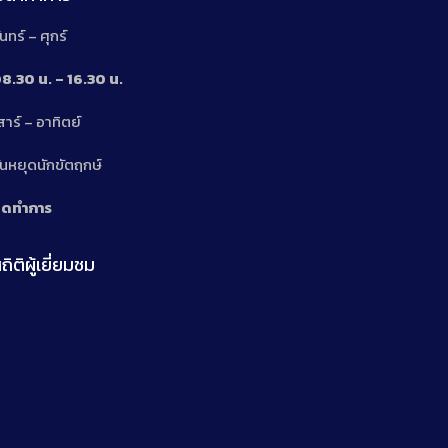
ันทร์ – ศุกร์
8.30 น. – 16.30 น.
สาร์ – อาทิตย์
n
ันหยุดนักขัตฤกษ์
ิดทำการ
ถิติผู้เยี่ยมชม
n