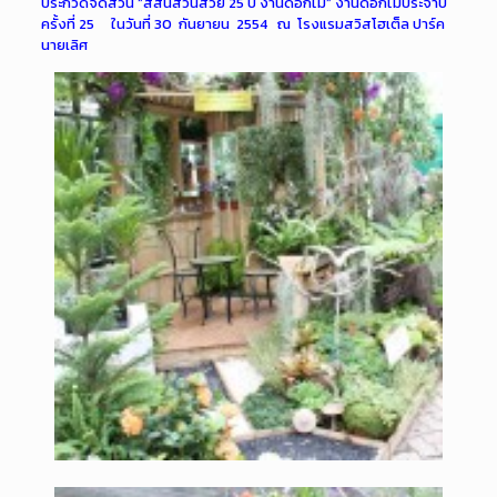
ประกวดจัดสวน “สีสันสวนสวย 25 ปี งานดอกไม้” งานดอกไม้ประจำปี
ครั้งที่ 25 ในวันที่ 30 กันยายน 2554 ณ โรงแรมสวิสโฮเต็ล ปาร์ค
นายเลิศ