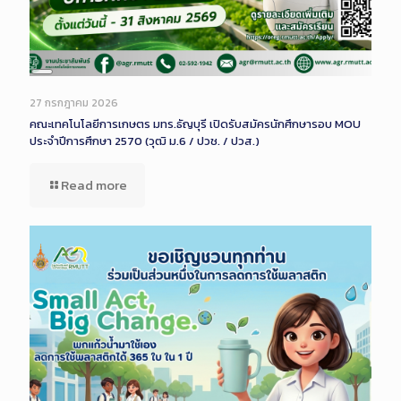
Long
Description
27 กรกฎาคม 2026
คณะเทคโนโลยีการเกษตร มทร.ธัญบุรี เปิดรับสมัครนักศึกษารอบ MOU
ประจำปีการศึกษา 2570 (วุฒิ ม.6 / ปวช. / ปวส.)
Read more