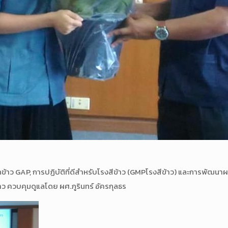
ูกข้าว GAP, การปฏิบัติที่ดีสำหรับโรงสีข้าว (GMPโรงสีข้าว) และการพัฒนา
้าว ควบคุมดูแลโดย ผศ.ภูรินทร์ อัครกุลธร