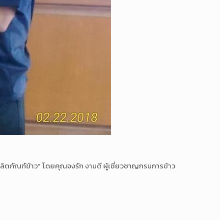
ผลิตภัณฑ์ข้าว” โดยคุณจงรัก งามดี ผู้เชี่ยวชาญกรมการข้าว