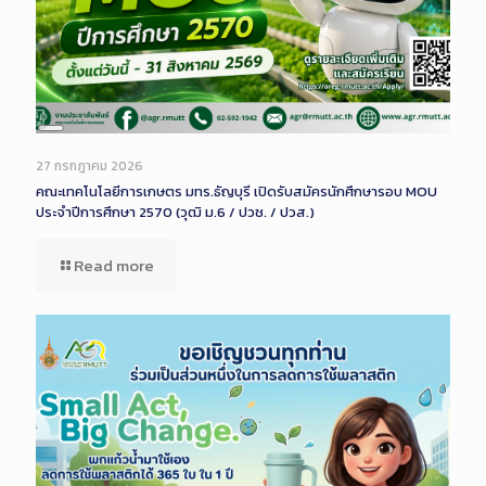
Long
Description
27 กรกฎาคม 2026
คณะเทคโนโลยีการเกษตร มทร.ธัญบุรี เปิดรับสมัครนักศึกษารอบ MOU
ประจำปีการศึกษา 2570 (วุฒิ ม.6 / ปวช. / ปวส.)
Read more