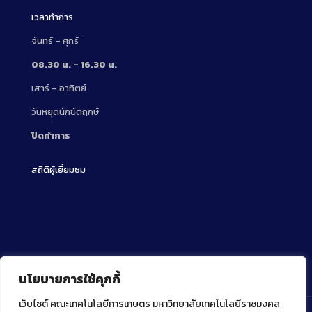
เวลาทำการ
จันทร์ – ศุกร์
08.30 น. – 16.30 น.
เสาร์ – อาทิตย์
วันหยุดนักขัตฤกษ์
ปิดทำการ
สถิติผู้เยี่ยมชม
นโยบายการใช้คุกกี้
เว็บไซต์ คณะเทคโนโลยีการเกษตร มหาวิทยาลัยเทคโนโลยีราชมงคล