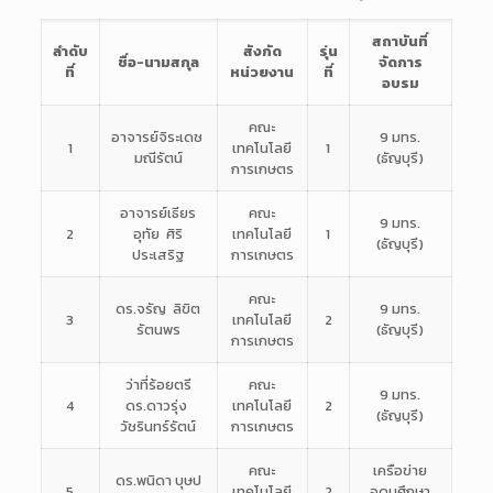
สถาบันที่
ลำดับ
สังกัด
รุ่น
ชื่อ-นามสกุล
จัดการ
ที่
หน่วยงาน
ที่
อบรม
คณะ
อาจารย์จิระเดช
9 มทร.
1
เทคโนโลยี
1
มณีรัตน์
(ธัญบุรี)
การเกษตร
อาจารย์เธียร
คณะ
9 มทร.
2
อุทัย ศิริ
เทคโนโลยี
1
(ธัญบุรี)
ประเสริฐ
การเกษตร
คณะ
ดร.จรัญ ลิขิต
9 มทร.
3
เทคโนโลยี
2
รัตนพร
(ธัญบุรี)
การเกษตร
ว่าที่ร้อยตรี
คณะ
9 มทร.
4
ดร.ดาวรุ่ง
เทคโนโลยี
2
(ธัญบุรี)
วัชรินทร์รัตน์
การเกษตร
คณะ
เครือข่าย
ดร.พนิดา บุษป
5
เทคโนโลยี
2
อุดมศึกษา