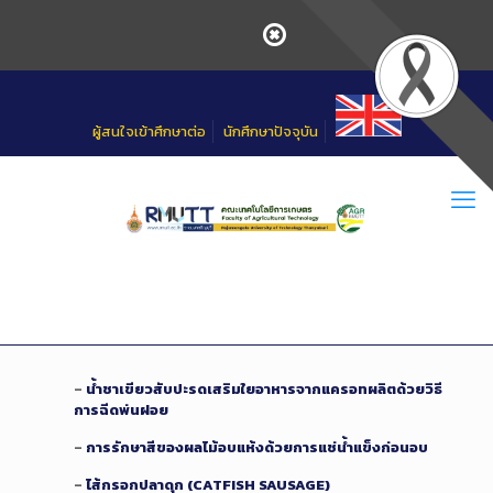
Skip
to
Content
ผู้สนใจเข้าศึกษาต่อ
นักศึกษาปัจจุบัน
–
น้ำชาเขียวสับปะรดเสริมใยอาหารจากแครอทผลิตด้วยวิธี
การฉีดพ่นฝอย
–
การรักษาสีของผลไม้อบแห้งด้วยการแช่น้ำแข็งก่อนอบ
–
ไส้กรอกปลาดุก (CATFISH SAUSAGE)