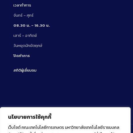
เวลาทำการ
จันทร์ – ศุกร์
08.30 น. – 16.30 น.
เสาร์ – อาทิตย์
วันหยุดนักขัตฤกษ์
ปิดทำการ
สถิติผู้เยี่ยมชม
นโยบายการใช้คุกกี้
เว็บไซต์ คณะเทคโนโลยีการเกษตร มหาวิทยาลัยเทคโนโลยีราชมงคล