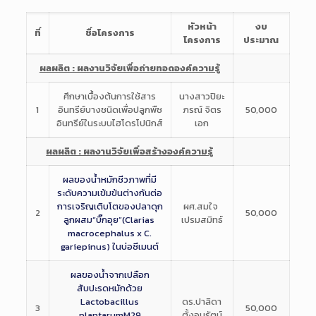
หัวหน้า
งบ
ที่
ชื่อโครงการ
โครงการ
ประมาณ
ผลผลิต : ผลงานวิจัยเพื่อถ่ายทอดองค์ความรู้
ศึกษาเบื้องต้นการใช้สาร
นางสาวปิยะ
1
อินทรีย์บางชนิดเพื่อปลูกพืช
ภรณ์ จิตร
50,000
อินทรีย์ในระบบไฮโดรโปนิกส์
เอก
ผลผลิต : ผลงานวิจัยเพื่อสร้างองค์ความรู้
ผลของน้ำหมักชีวภาพที่มี
ระดับความเข้มข้นต่างกันต่อ
การเจริญเติบโตของปลาดุก
ผศ.สมใจ
2
50,000
ลูกผสม“บิ๊กอุย”(Clarias
เปรมสมิทธ์
macrocephalus x C.
gariepinus) ในบ่อซีเมนต์
ผลของน้ำจากเปลือก
สับปะรดหมักด้วย
Lactobacillus
ดร.ปาลิดา
3
50,000
plantarumM29
ตั้งอนุรัตน์