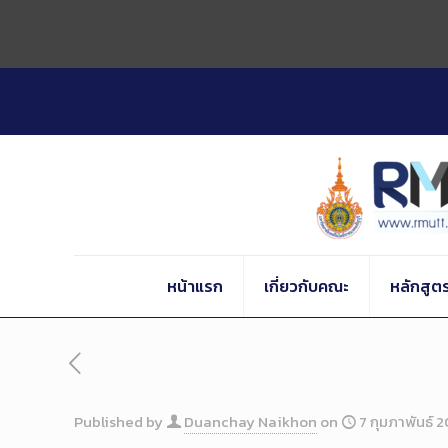
Skip
to
Content
หน้าแรก
เกี่ยวกับคณะ
หลักสูต
Published by
Duanchay Naikhon
on
7 กุมภาพันธ์ 