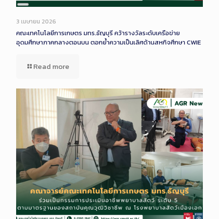
Long
Description
3 เมษายน 2026
คณะเทคโนโลยีการเกษตร มทร.ธัญบุรี คว้ารางวัลระดับเครือข่าย
อุดมศึกษาภาคกลางตอนบน ตอกย้ำความเป็นเลิศด้านสหกิจศึกษา CWIE
Read more