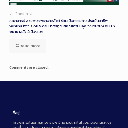
Long
Description
20 มีนาคม 2026
คณาจารย์ สาขาการพยาบาลสัตว์ ร่วมเป็นกรรมการประเมินอาชีพ
พยาบาลสัตว์ ระดับ 5 ตามมาตรฐานของสถาบันคุณวุฒิวิชาชีพ ณ โรง
พยาบาลสัตว์เมืองเอก
Read more
Comments are closed.
ที่อยู่
คณะเทคโนโลยีการเกษตร มหาวิทยาลัยเทคโนโลยีราชมงคลธัญบุรี
เลขที่ 2 พหลโยธิน 87 ซอย 2 ตำบลประชาธิปัตย์ อำเภอธัญบุรี