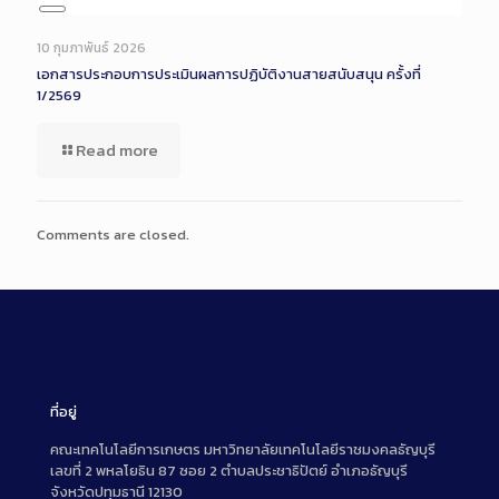
Long
Description
10 กุมภาพันธ์ 2026
เอกสารประกอบการประเมินผลการปฏิบัติงานสายสนับสนุน ครั้งที่
1/2569
Read more
Comments are closed.
ที่อยู่
คณะเทคโนโลยีการเกษตร มหาวิทยาลัยเทคโนโลยีราชมงคลธัญบุรี
เลขที่ 2 พหลโยธิน 87 ซอย 2 ตำบลประชาธิปัตย์ อำเภอธัญบุรี
จังหวัดปทุมธานี 12130