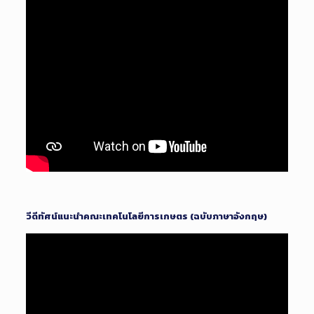
วีดีทัศน์แนะนำคณะเทคโนโลยีการเกษตร (ฉบับภาษาอังกฤษ)