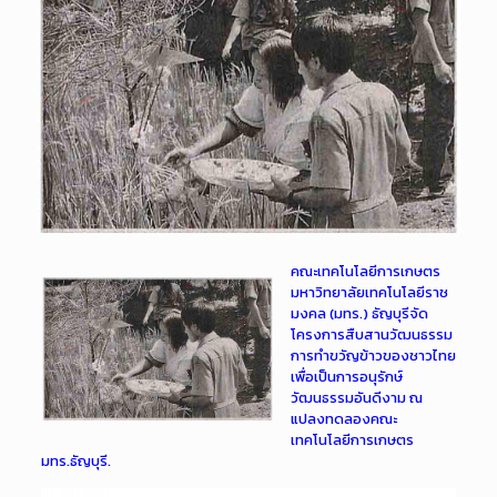
คณะเทคโนโลยีการเกษตร
มหาวิทยาลัยเทคโนโลยีราช
มงคล (มทร.) ธัญบุรีจัด
โครงการสืบสานวัฒนธรรม
การทำขวัญข้าวของชาวไทย
เพื่อเป็นการอนุรักษ์
วัฒนธรรมอันดีงาม ณ
แปลงทดลองคณะ
เทคโนโลยีการเกษตร
มทร.ธัญบุรี.