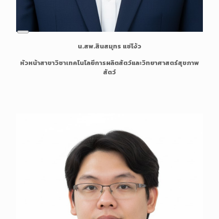
L
น.สพ.สินสมุทร แซ่โง้ว
o
n
หัวหน้าสาขาวิชาเทคโนโลยีการผลิตสัตว์และวิทยาศาสตร์สุขภาพ
g
สัตว์
D
e
s
c
r
i
p
t
i
o
n