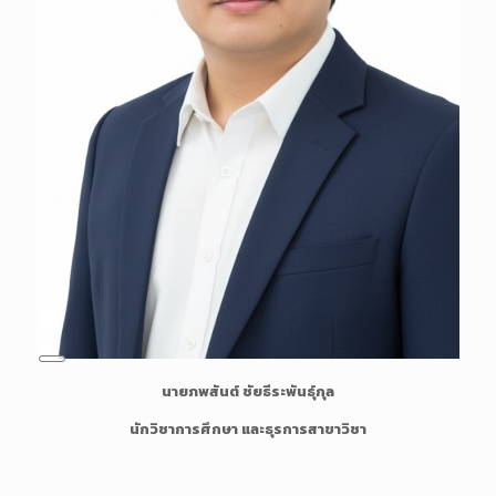
L
นายภพสันต์ ชัยธีระพันธุ์กุล
o
n
นักวิชาการศึกษา และธุรการสาขาวิชา
g
D
e