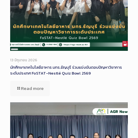
Long
Description
13 มิถุนายน 2026
นักศึกษาเทคโนโลยีอาหาร มทร.ธัญบุรี ร่วมแข่งขันตอบปัญหาวิชาการ
ระดับประเทศ FoSTAT–Nestlé Quiz Bowl 2569
Read more