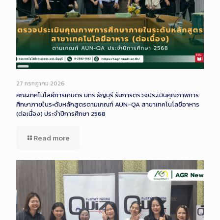
Long
Description
27 กรกฎาคม 2026
คณะเทคโนโลยีการเกษตร มทร.ธัญบุรี รับการตรวจประเมินคุณภาพการ
ศึกษาภายในระดับหลักสูตรตามเกณฑ์ AUN-QA สาขาเทคโนโลยีอาหาร
(ต่อเนื่อง) ประจำปีการศึกษา 2568
Read more