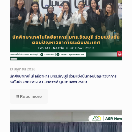
Long
Description
13 มิถุนายน 2026
นักศึกษาเทคโนโลยีอาหาร มทร.ธัญบุรี ร่วมแข่งขันตอบปัญหาวิชาการ
ระดับประเทศ FoSTAT–Nestlé Quiz Bowl 2569
Read more