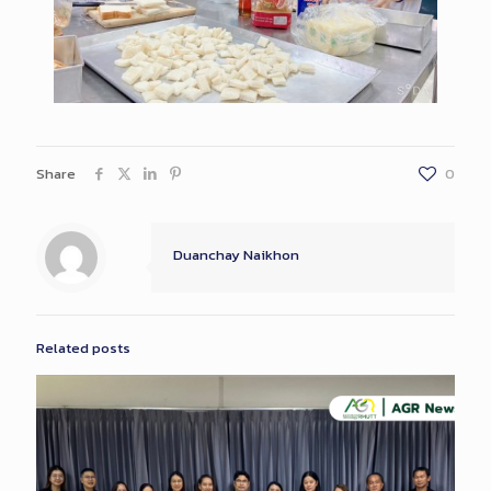
Share
0
Duanchay Naikhon
Related posts