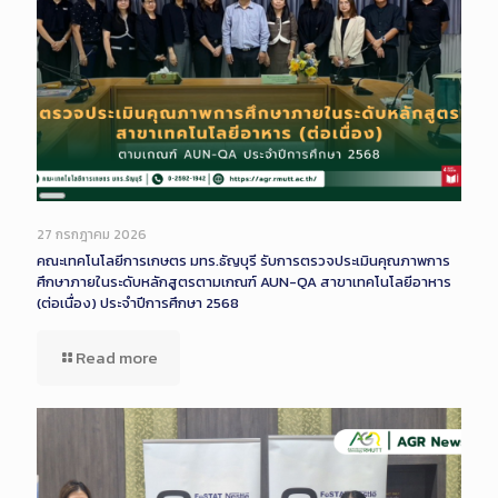
Long
Description
27 กรกฎาคม 2026
คณะเทคโนโลยีการเกษตร มทร.ธัญบุรี รับการตรวจประเมินคุณภาพการ
ศึกษาภายในระดับหลักสูตรตามเกณฑ์ AUN-QA สาขาเทคโนโลยีอาหาร
(ต่อเนื่อง) ประจำปีการศึกษา 2568
Read more