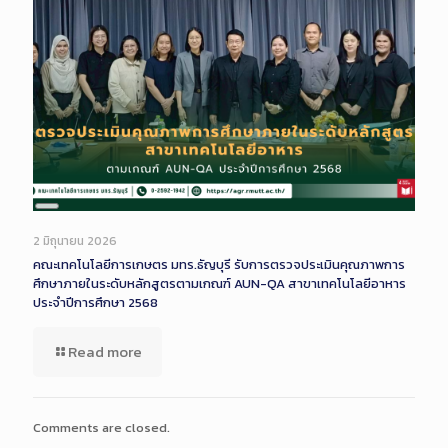
Long
Description
2 มิถุนายน 2026
คณะเทคโนโลยีการเกษตร มทร.ธัญบุรี รับการตรวจประเมินคุณภาพการ
ศึกษาภายในระดับหลักสูตรตามเกณฑ์ AUN-QA สาขาเทคโนโลยีอาหาร
ประจำปีการศึกษา 2568
Read more
Comments are closed.